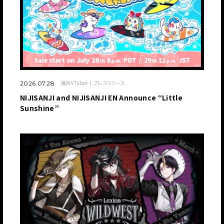
海外VTuber
プレスリリース
2026.07.28
NIJISANJI and NIJISANJI EN Announce “Little
Sunshine”