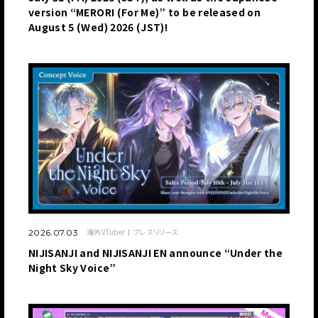
version “MERORI (For Me)” to be released on
August 5 (Wed) 2026 (JST)!
海外VTuber
プレスリリース
2026.07.03
NIJISANJI and NIJISANJI EN announce “Under the
Night Sky Voice”