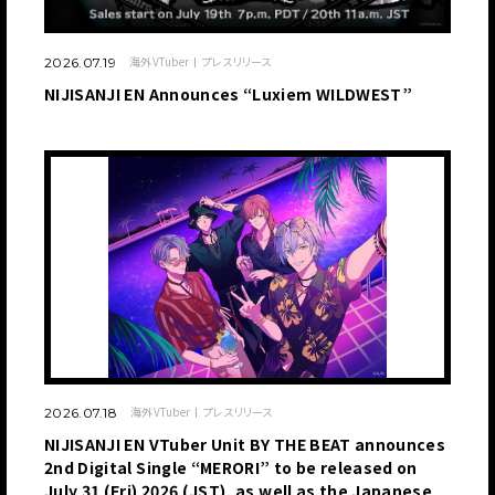
海外VTuber
プレスリリース
2026.07.19
NIJISANJI EN Announces “Luxiem WILDWEST”
海外VTuber
プレスリリース
2026.07.18
NIJISANJI EN VTuber Unit BY THE BEAT announces
2nd Digital Single “MERORI” to be released on
July 31 (Fri) 2026 (JST), as well as the Japanese