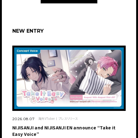
NEW ENTRY
海外VTuber
プレスリリース
2026.08.07
NIJISANJI and NIJISANJI EN announce “Take it
Easy Voice”