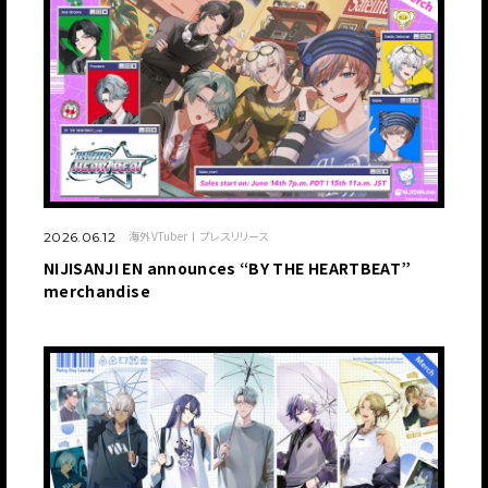
海外VTuber
プレスリリース
2026.06.12
NIJISANJI EN announces “BY THE HEARTBEAT”
merchandise