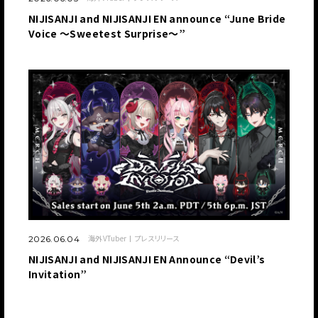
NIJISANJI and NIJISANJI EN announce “June Bride
Voice ～Sweetest Surprise～”
海外VTuber
プレスリリース
2026.06.04
NIJISANJI and NIJISANJI EN Announce “Devil’s
Invitation”