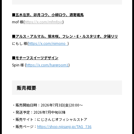
■五木左京、卯月コウ、小柳ロウ、酒寄颯馬
mof 様(
https://x.com/mfmfpic
)
■アルス・アルマル、笹木咲、フレン・E・ルスタリオ、夕陽リリ
にもし 様(
https://x.com/nimono_
)
■モチーフスイーツデザイン
Spin 様 (
https://x.com/hareroom1
)
販売概要
・販売開始日時：2026年7月3日(金)20:00～
・発送予定：2026年7月中旬以降
・販売サイト：にじさんじオフィシャルストア
・販売ページ：
https://shop.nijisanji.jp/TAG_736