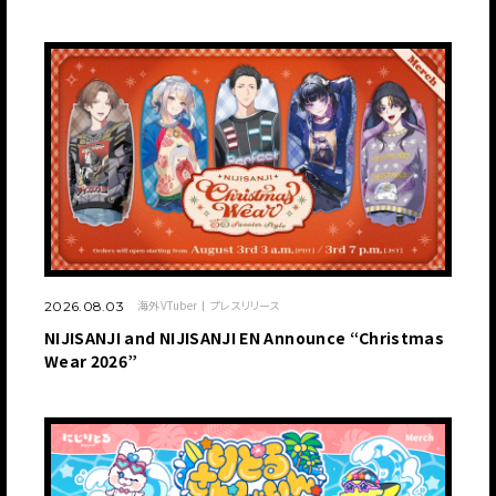
海外VTuber
プレスリリース
2026.08.03
NIJISANJI and NIJISANJI EN Announce “Christmas
Wear 2026”