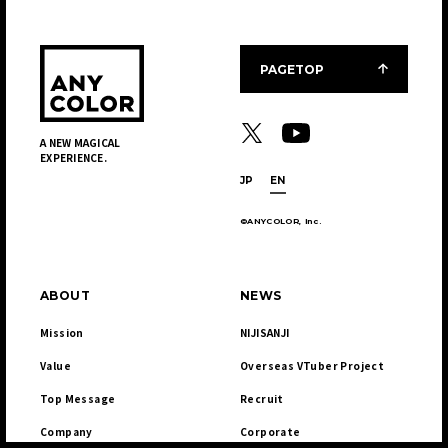
PAGETOP
A NEW MAGICAL
EXPERIENCE.
JP
EN
©ANYCOLOR, Inc.
ABOUT
NEWS
Mission
NIJISANJI
Value
Overseas VTuber Project
Top Message
Recruit
Company
Corporate