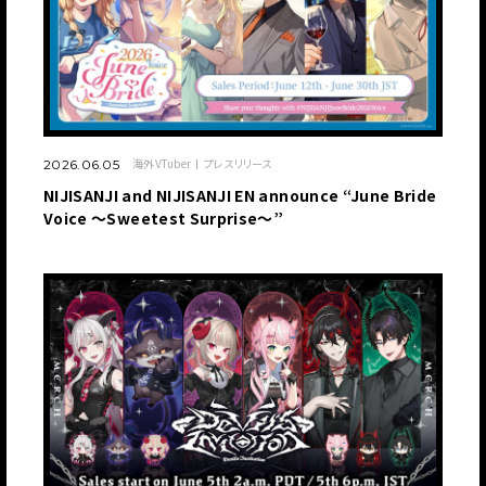
海外VTuber
プレスリリース
2026.06.05
NIJISANJI and NIJISANJI EN announce “June Bride
Voice ～Sweetest Surprise～”