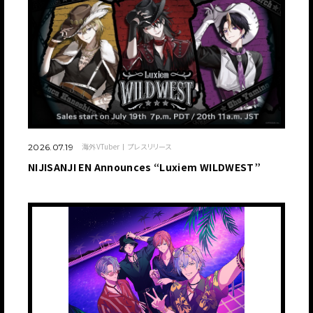
海外VTuber
プレスリリース
2026.07.19
NIJISANJI EN Announces “Luxiem WILDWEST”