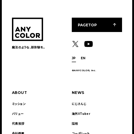
PAGETOP
魔法のような、新体験を。
JP
EN
©ANYCOLOR, Inc.
ABOUT
NEWS
ミッション
にじさんじ
バリュー
海外VTuber
代表挨拶
採用
会社概要
コーポレート