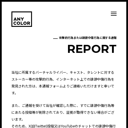
攻撃的行為または誹謗中傷行為に関する通報
R
E
P
O
R
T
当社に所属するバーチャルライバー、キャスト、タレントに対する
ストーカー等の攻撃的行為、インターネット上での誹謗中傷行為を
発見された方は、本通報フォームよりご連絡いただけますと幸いで
す。
また、ご通報を受けて当社が確認した際に、すでに誹謗中傷行為等
にあたる投稿等が削除されており、証拠が取得できない場合がござ
います。
そのため、X(旧Twitter)投稿又はYouTubeのチャットでの誹謗中傷行